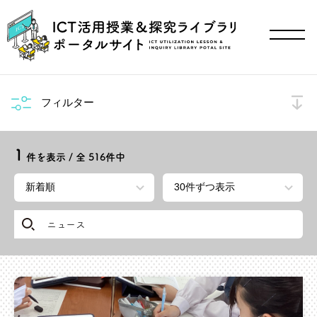
フィルター
1
件を表示 / 全
516
件中