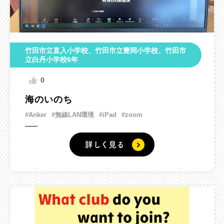
竹田市立直入小学校、竹田市立豊岡小学校、竹田市
立白丹小学校6年
0
海のいのち
#Anker
#無線LAN環境
#iPad
#zoom
詳しく見る