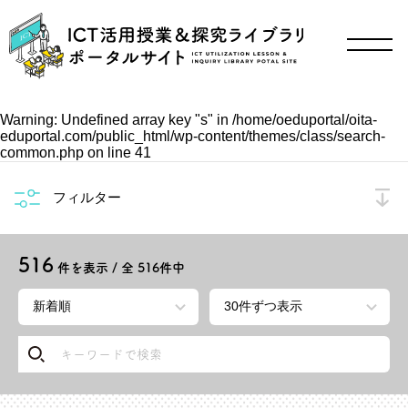
Warning
: Undefined array key "s" in
/home/oeduportal/oita-
eduportal.com/public_html/wp-content/themes/class/search-
common.php
on line
41
フィルター
516
件を表示 / 全
516
件中