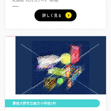
まとめて高学年や先生たちに紹介しよ
#Canva
#ロイロノート
#iPad
う。
詳しく見る
豊後大野市立緒方小学校1年