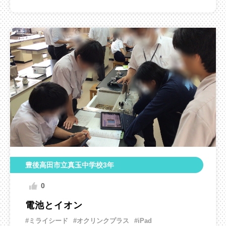
豊後高田市立真玉中学校3年
0
電池とイオン
#ミライシード
#オクリンクプラス
#iPad