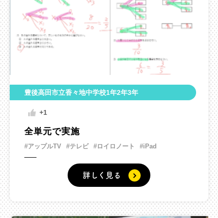
豊後高田市立香々地中学校1年2年3年
+1
全単元で実施
#アップルTV
#テレビ
#ロイロノート
#iPad
詳しく見る