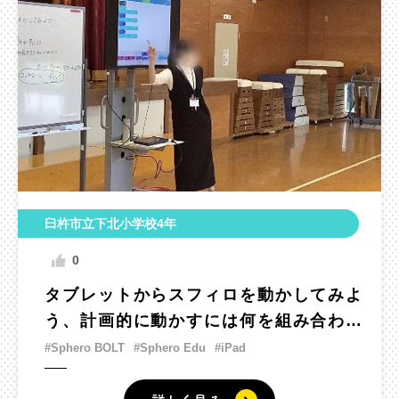
臼杵市立下北小学校4年
0
タブレットからスフィロを動かしてみよ
う、計画的に動かすには何を組み合わせ
たらいいだろう
#Sphero BOLT
#Sphero Edu
#iPad