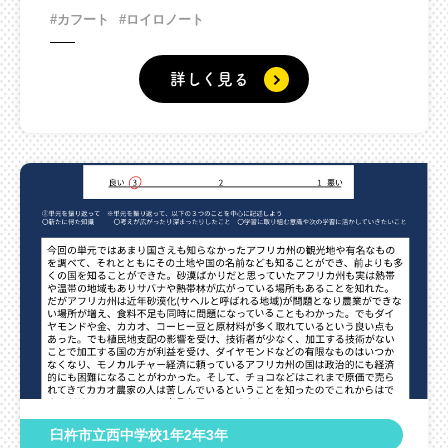
#カフート
#ロイロノート
詳しく見る
臼杵市立西中学校1年2年3年