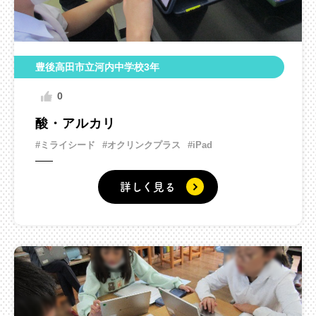
豊後高田市立河内中学校3年
0
酸・アルカリ
#ミライシード
#オクリンクプラス
#iPad
詳しく見る