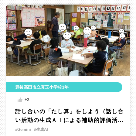
豊後高田市立真玉小学校3年
+2
話し合いの「たし算」をしよう（話し合
い活動の生成ＡＩによる補助的評価活用
の実践）
#Gemini
#生成AI