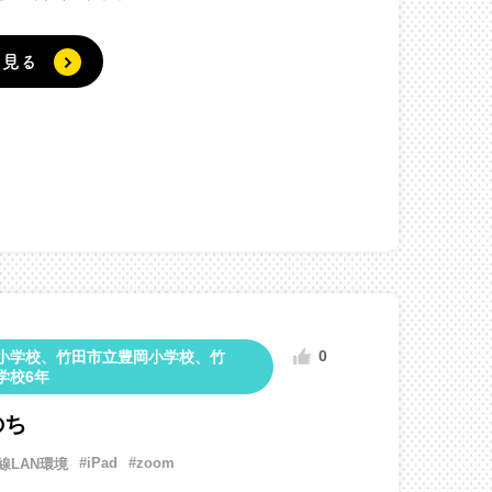
く見る
0
小学校、竹田市立豊岡小学校、竹
学校6年
のち
#iPad
#zoom
線LAN環境