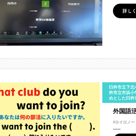
詳し
臼杵市立下北
杵市立市浜小
めとした臼杵
外国語
#ロイロノー