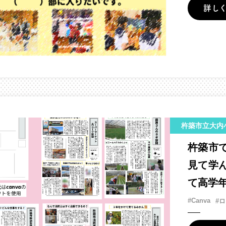
詳し
杵築市立大内
杵築市
見て学
て高学
#Canva
#