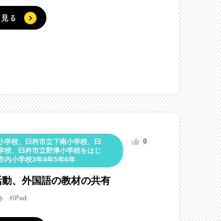
く見る
0
小学校、臼杵市立下南小学校、臼
学校、臼杵市立野津小学校をはじ
市内小学校3年4年5年6年
活動、外国語の教材の共有
#iPad
ト