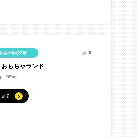
0
百枝小学校2年
くおもちゃランド
#iPad
ト
く見る