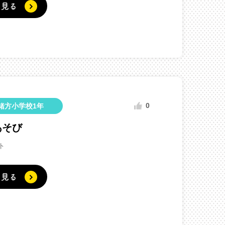
く見る
0
緒方小学校1年
あそび
ト
く見る