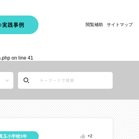
実践事例
閲覧補助
サイトマップ
の
n.php
on line
41
+2
真玉小学校3年