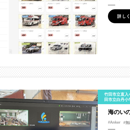
詳し
竹田市立直入
田市立白丹小
海のい
#Anker
#無