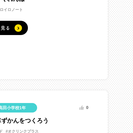
#ロイロノート
く見る
0
高田小学校1年
車ずかんをつくろう
ド
#オクリンクプラス