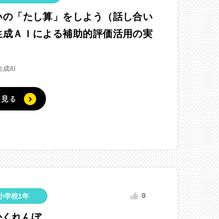
いの「たし算」をしよう（話し合い
生成ＡＩによる補助的評価活用の実
生成AI
く見る
0
小学校1年
かくれんぼ