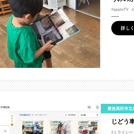
#appleTV
詳し
豊後高田市立
じどう
#ミライシー