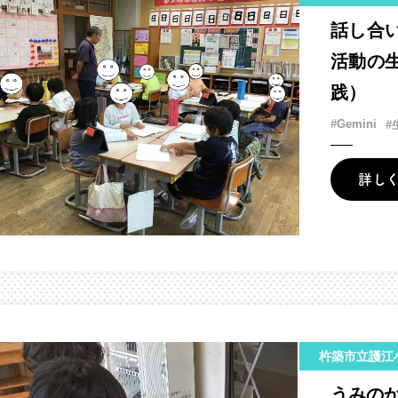
話し合
活動の
践）
#Gemini
#
詳し
杵築市立護江
うみの