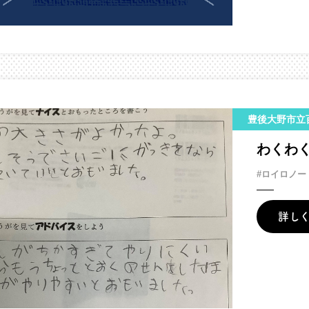
豊後大野市立
わくわ
#ロイロノー
詳し