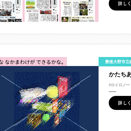
詳し
豊後大野市立
かたち
#ロイロノー
詳し