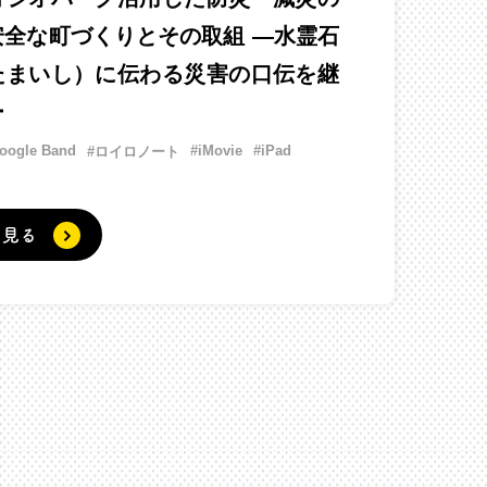
安全な町づくりとその取組 ―水霊石
たまいし）に伝わる災害の口伝を継
ー
oogle Band
#iMovie
#iPad
#ロイロノート
く見る