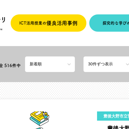
優良活用事例
ICT活用授業の
探究的な学び
 全
516
件中
豊後大野市立
豊後大