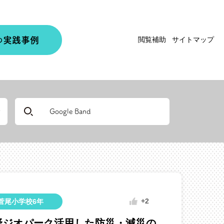
実践事例
閲覧補助
サイトマップ
の
+2
菅尾小学校6年
野ジオパーク活用した防災・減災の