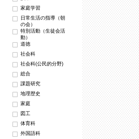
家庭学習
日常生活の指導（朝
の会）
特別活動（生徒会活
動）
道徳
社会科
社会科(公民的分野)
総合
課題研究
地理歴史
家庭
図工
体育科
外国語科