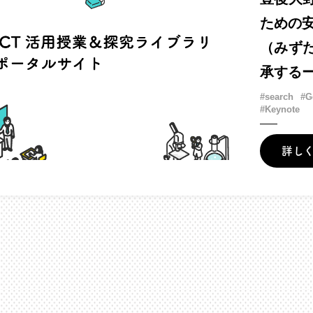
ための
（みず
承する
#search
#G
#Keynote
詳し