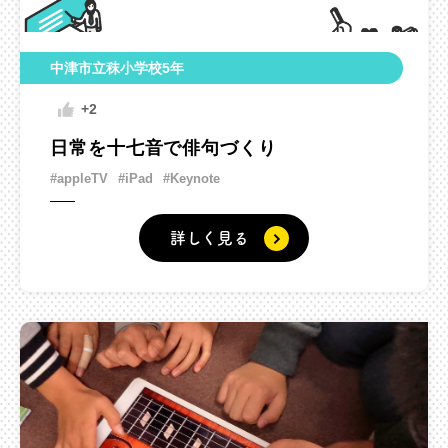
中津市立秣小学校5年
+2
日常を十七音で俳句づくり
#appleTV
#iPad
#Keynote
詳しく見る