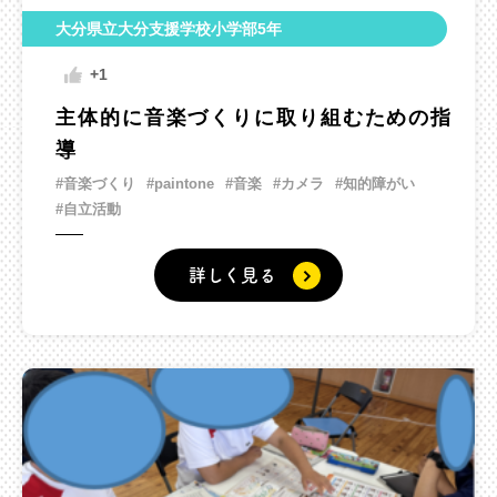
大分県立大分支援学校小学部5年
+1
主体的に音楽づくりに取り組むための指
導
#音楽づくり
#paintone
#音楽
#カメラ
#知的障がい
#自立活動
詳しく見る