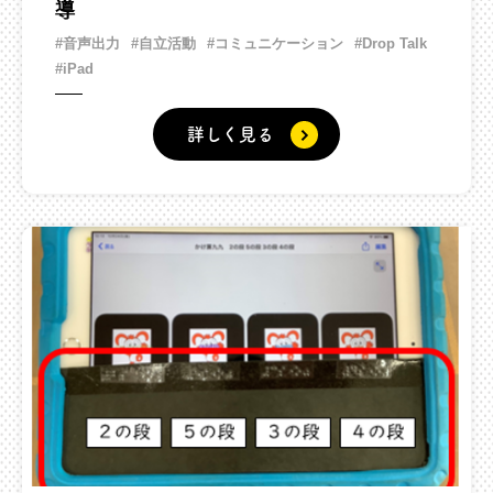
導
#音声出力
#自立活動
#コミュニケーション
#Drop Talk
#iPad
詳しく見る