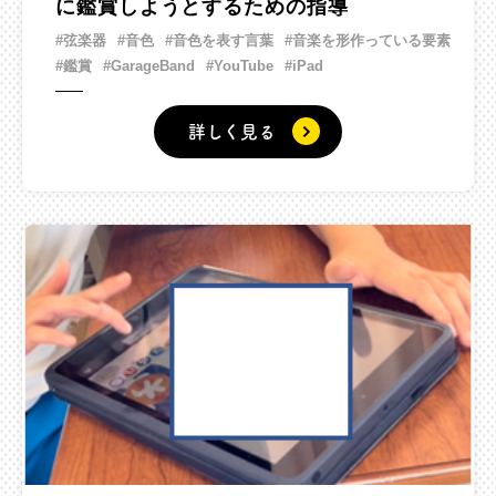
に鑑賞しようとするための指導
#弦楽器
#音色
#音色を表す言葉
#音楽を形作っている要素
#鑑賞
#GarageBand
#YouTube
#iPad
詳しく見る