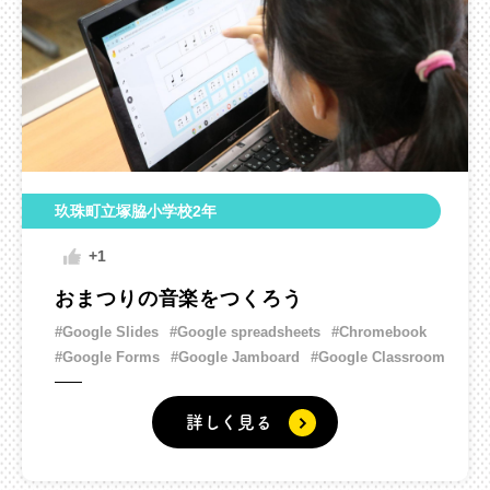
玖珠町立塚脇小学校2年
+1
おまつりの音楽をつくろう
#Google Slides
#Google spreadsheets
#Chromebook
#Google Forms
#Google Jamboard
#Google Classroom
詳しく見る