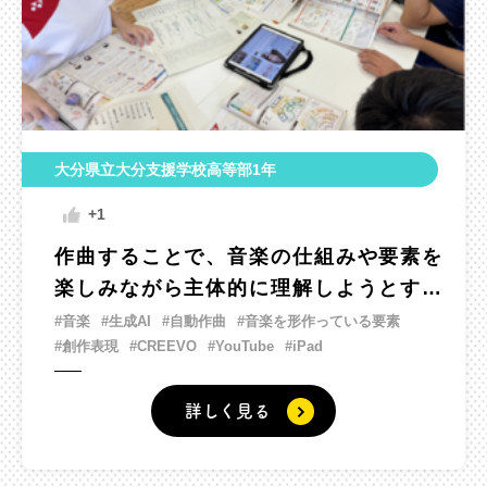
大分県立大分支援学校高等部1年
+1
作曲することで、音楽の仕組みや要素を
楽しみながら主体的に理解しようとする
ための指導
#音楽
#生成AI
#自動作曲
#音楽を形作っている要素
#創作表現
#CREEVO
#YouTube
#iPad
詳しく見る