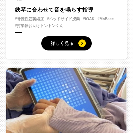
鉄琴に合わせて音を鳴らす指導
#脊髄性筋萎縮症
#ベッドサイド授業
#iOAK
#MaBeee
#打楽器お助けトントンくん
詳しく見る