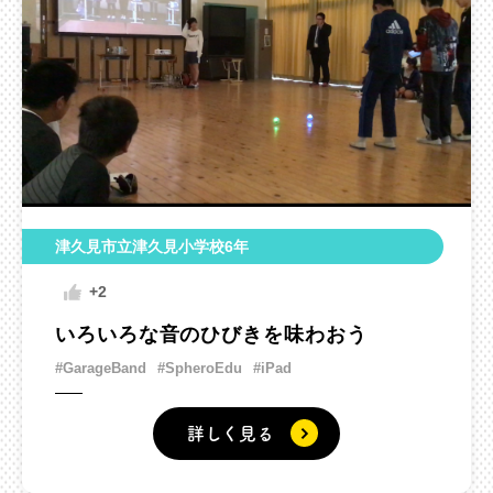
津久見市立津久見小学校6年
+2
いろいろな音のひびきを味わおう
#GarageBand
#SpheroEdu
#iPad
詳しく見る