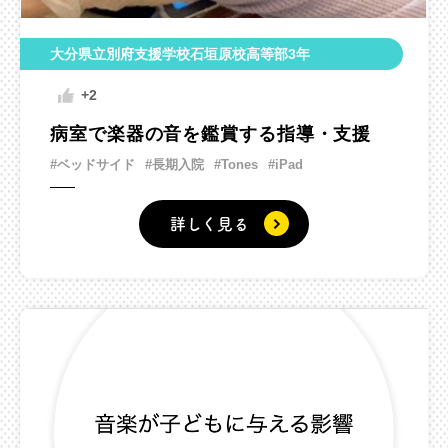
大分県立別府支援学校石垣原校高等部3年
+2
病室で楽器の音を鑑賞する指導・支援
#ベッドサイド
#長期入院
#Tones
#iPad
詳しく見る