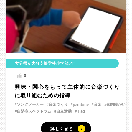
大分県立大分支援学校小学部5年
0
興味・関心をもって主体的に音楽づくり
に取り組むための指導
#ソングメーカー
#音楽づくり
#paintone
#音楽
#知的障がい
#自閉症スペクトラム
#自立活動
#iPad
詳しく見る