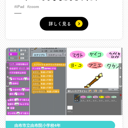
#iPad
#zoom
詳しく見る
由布市立由布院小学校4年