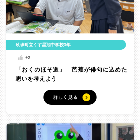
玖珠町立くす星翔中学校3年
+2
「おくのほそ道」 芭蕉が俳句に込めた
思いを考えよう
詳しく見る