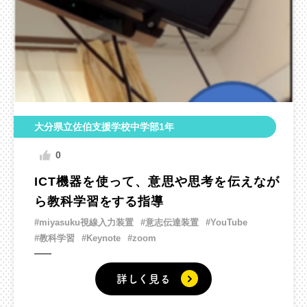
大分県立佐伯支援学校中学部1年
0
ICT機器を使って、意思や思考を伝えなが
ら教科学習をする指導
#miyasuku視線入力装置
#意志伝達装置
#YouTube
#教科学習
#Keynote
#zoom
詳しく見る