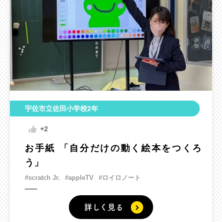
宇佐市立佐田小学校2年
+2
お手紙 「自分だけの動く絵本をつくろ
う」
#scratch Jr.
#appleTV
#ロイロノート
詳しく見る