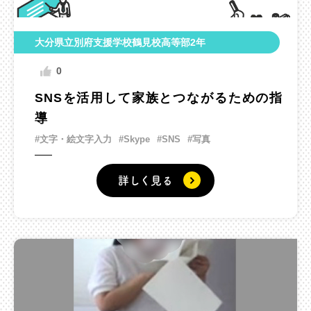
大分県立別府支援学校鶴見校高等部2年
0
SNSを活用して家族とつながるための指
導
#文字・絵文字入力
#Skype
#SNS
#写真
詳しく見る