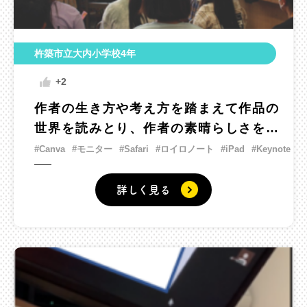
杵築市立大内小学校4年
+2
作者の生き方や考え方を踏まえて作品の
世界を読みとり、作者の素晴らしさを伝
える記念館を開こう。
#Canva
#モニター
#Safari
#ロイロノート
#iPad
#Keynote
詳しく見る