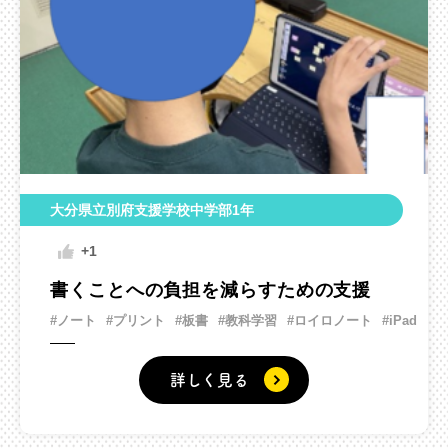
大分県立別府支援学校中学部1年
+1
書くことへの負担を減らすための支援
#ノート
#プリント
#板書
#教科学習
#ロイロノート
#iPad
詳しく見る