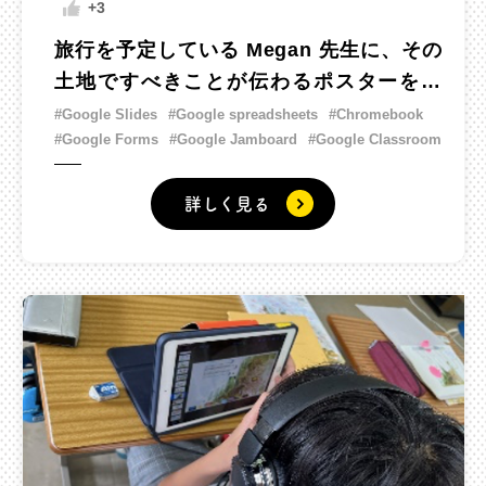
+3
旅行を予定している Megan 先生に、その
土地ですべきことが伝わるポスターを作
ろう。
#Google Slides
#Google spreadsheets
#Chromebook
#Google Forms
#Google Jamboard
#Google Classroom
詳しく見る