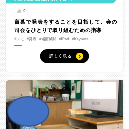
0
言葉で発表をすることを目指して、会の
司会をひとりで取り組むための指導
#メモ
#発表
#場面緘黙
#iPad
#Keynote
詳しく見る