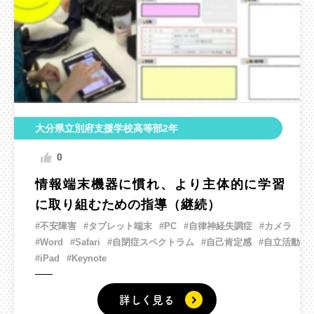
大分県立別府支援学校高等部2年
0
情報端末機器に慣れ、より主体的に学習
に取り組むための指導（継続）
#不安障害
#タブレット端末
#PC
#自律神経失調症
#カメラ
#Word
#Safari
#自閉症スペクトラム
#自己肯定感
#自立活動
#iPad
#Keynote
詳しく見る