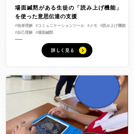
場面緘黙がある生徒の「読み上げ機能」
を使った意思伝達の支援
#他者理解
#コミュニケーションツール
#メモ
#読み上げ機能
#自己理解
#場面緘黙
詳しく見る