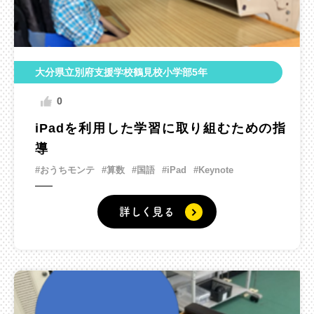
大分県立別府支援学校鶴見校小学部5年
0
iPadを利用した学習に取り組むための指
導
#おうちモンテ
#算数
#国語
#iPad
#Keynote
詳しく見る