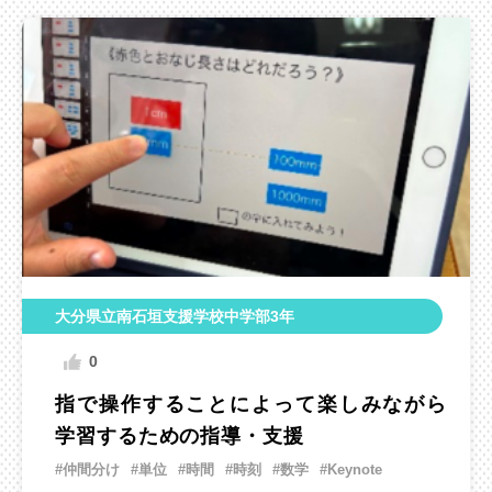
大分県立南石垣支援学校中学部3年
0
指で操作することによって楽しみながら
学習するための指導・支援
#仲間分け
#単位
#時間
#時刻
#数学
#Keynote