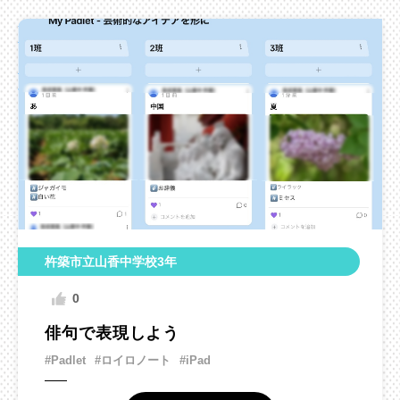
杵築市立山香中学校3年
0
俳句で表現しよう
#Padlet
#ロイロノート
#iPad