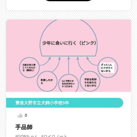
豊後大野市立犬飼小学校5年
0
手品師
#GONちゃん
#ロイロノート