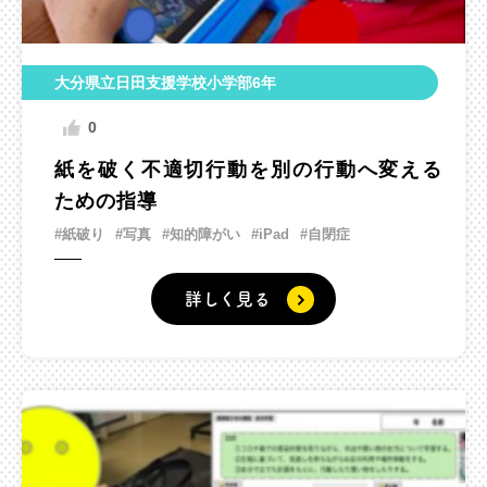
大分県立日田支援学校小学部6年
0
紙を破く不適切行動を別の行動へ変える
ための指導
#紙破り
#写真
#知的障がい
#iPad
#自閉症
詳しく見る