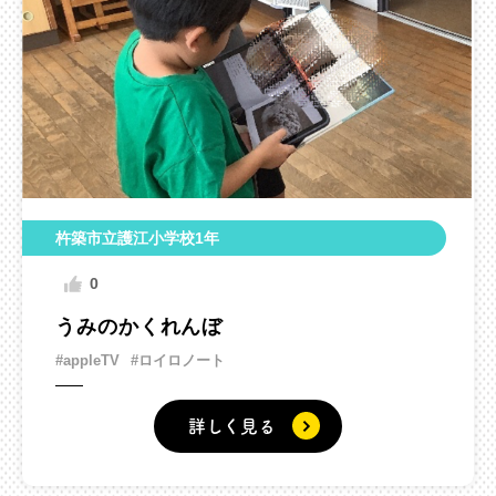
杵築市立護江小学校1年
0
うみのかくれんぼ
#appleTV
#ロイロノート
詳しく見る