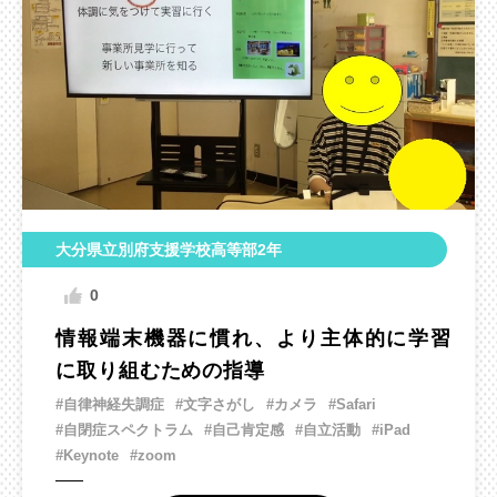
大分県立別府支援学校高等部2年
0
情報端末機器に慣れ、より主体的に学習
に取り組むための指導
#自律神経失調症
#文字さがし
#カメラ
#Safari
#自閉症スペクトラム
#自己肯定感
#自立活動
#iPad
#Keynote
#zoom