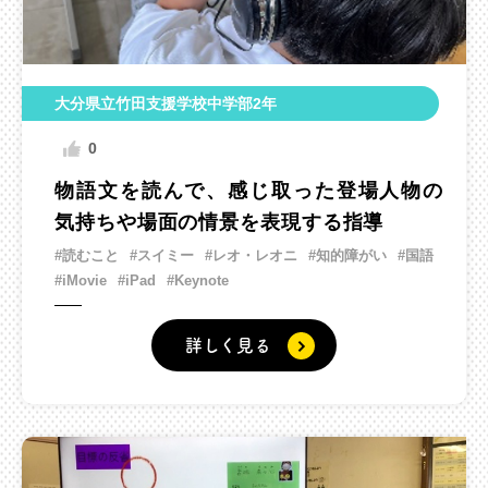
大分県立竹田支援学校中学部2年
0
物語文を読んで、感じ取った登場人物の
気持ちや場面の情景を表現する指導
#読むこと
#スイミー
#レオ・レオニ
#知的障がい
#国語
#iMovie
#iPad
#Keynote
詳しく見る