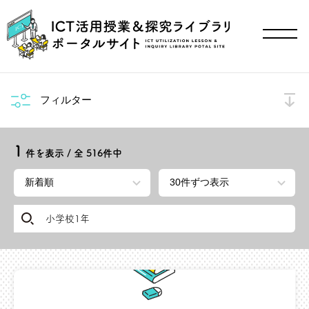
フィルター
1
件を表示 / 全
516
件中