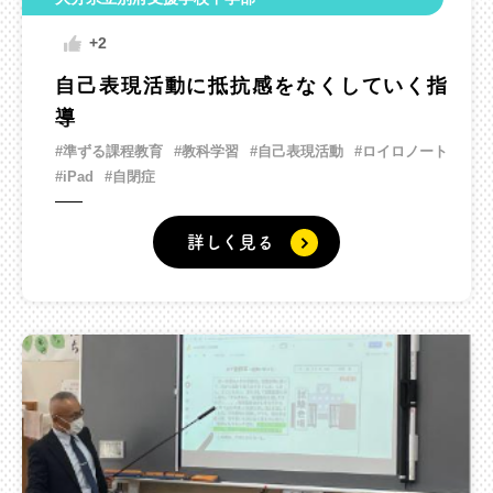
+2
自己表現活動に抵抗感をなくしていく指
導
#準ずる課程教育
#教科学習
#自己表現活動
#ロイロノート
#iPad
#自閉症
詳しく見る