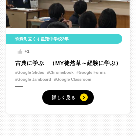
玖珠町立くす星翔中学校2年
+1
古典に学ぶ （MY徒然草～経験に学ぶ）
#Google Slides
#Chromebook
#Google Forms
#Google Jamboard
#Google Classroom
詳しく見る