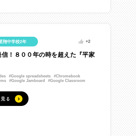
+2
星翔中学校2年
発信！８００年の時を超えた『平家
des
#Google spreadsheets
#Chromebook
rms
#Google Jamboard
#Google Classroom
く見る