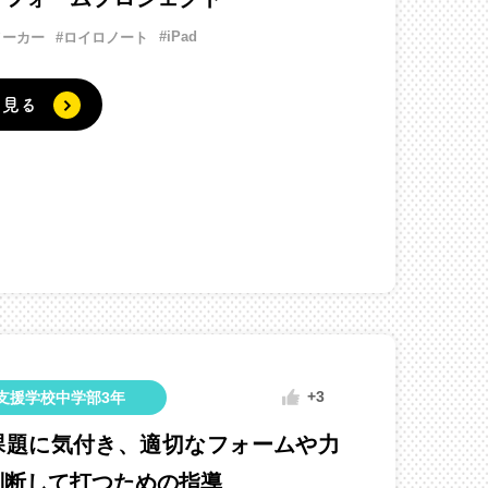
#iPad
メーカー
#ロイロノート
く見る
+3
支援学校中学部3年
課題に気付き、適切なフォームや力
判断して打つための指導