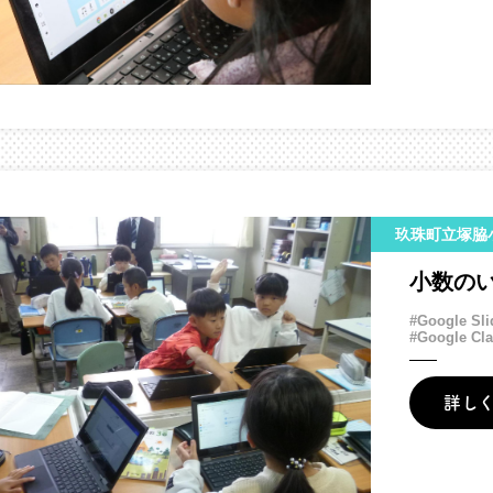
玖珠町立塚脇
小数の
#Google Sli
#Google Cl
詳し