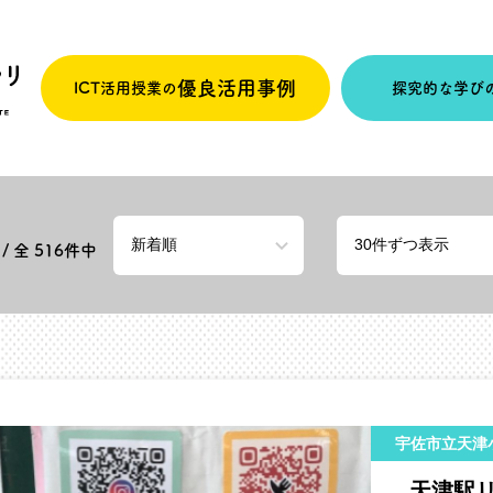
優良活用事例
ICT活用授業の
探究的な学び
/ 全
516
件中
宇佐市立天津
天津駅