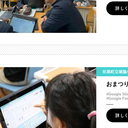
詳し
玖珠町立塚脇
おまつ
#Google Sli
#Google Fo
詳し