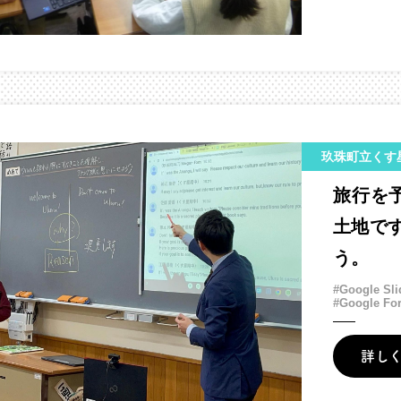
玖珠町立くす
旅行を予
土地で
う。
#Google Sli
#Google Fo
詳し