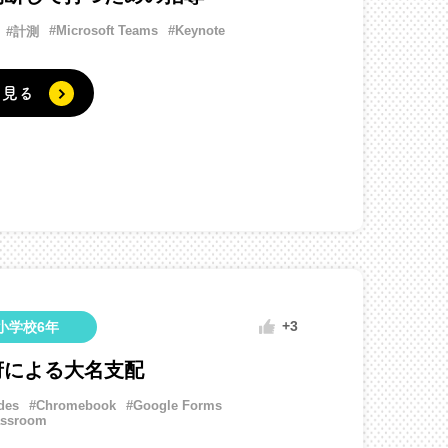
#Microsoft Teams
#Keynote
#計測
く見る
+3
小学校6年
府による大名支配
des
#Chromebook
#Google Forms
assroom