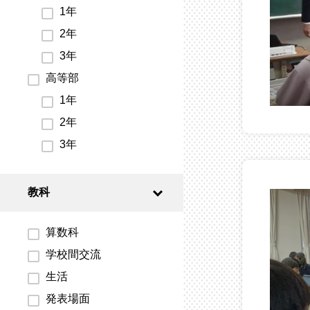
1年
2年
3年
高等部
1年
2年
3年
教科
算数科
学校間交流
生活
発表場面