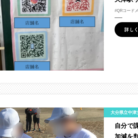
#QRコード
詳し
大分県立中津
自分で
加減を