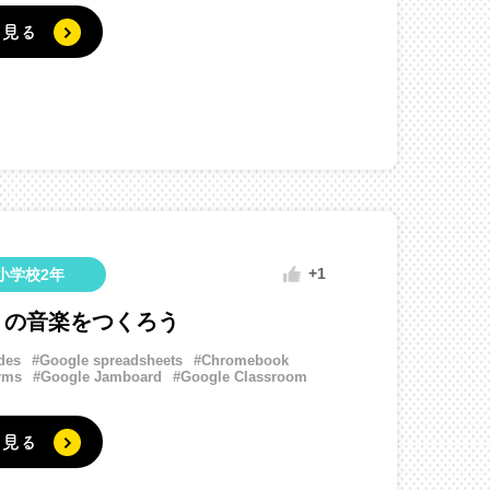
く見る
+1
小学校2年
りの音楽をつくろう
des
#Google spreadsheets
#Chromebook
rms
#Google Jamboard
#Google Classroom
く見る