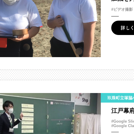
#ビデオ撮影
詳し
玖珠町立塚脇
江戸幕
#Google Sli
#Google Cl