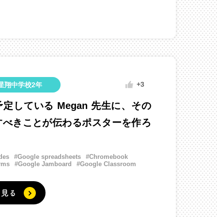
+3
星翔中学校2年
定している Megan 先生に、その
すべきことが伝わるポスターを作ろ
des
#Google spreadsheets
#Chromebook
rms
#Google Jamboard
#Google Classroom
く見る