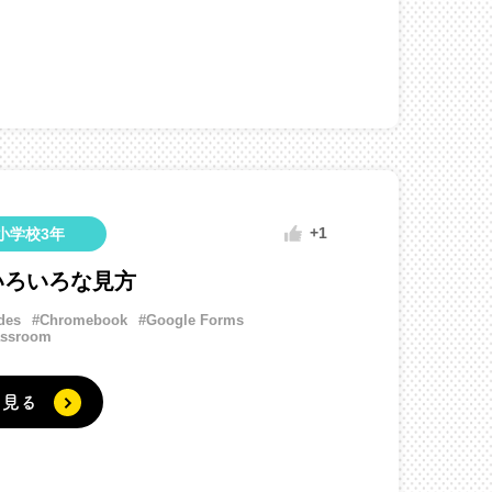
+1
小学校3年
いろいろな見方
des
#Chromebook
#Google Forms
assroom
く見る