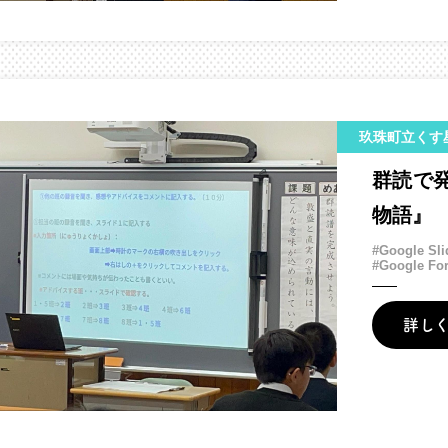
玖珠町立くす
群読で
物語』
#Google Sli
#Google Fo
詳し