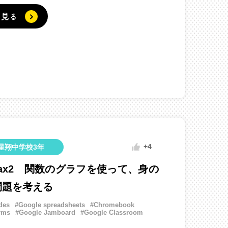
く見る
+4
星翔中学校3年
=ax2 関数のグラフを使って、身の
問題を考える
des
#Google spreadsheets
#Chromebook
rms
#Google Jamboard
#Google Classroom