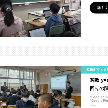
詳し
玖珠町立くす
関数 y
回りの
#Google Sli
#Google Fo